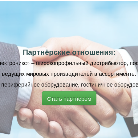
Партнёрские отношения:
лектроникс» – широкопрофильный дистрибьютор, по
 ведущих мировых производителей в ассортименте: 
 периферийное оборудование, гостиничное оборудо
Стать партнером