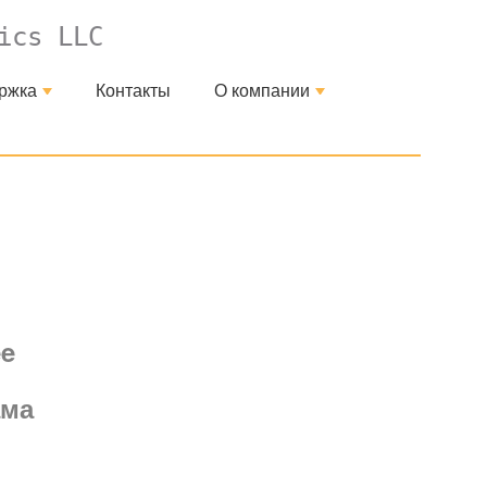
ics LLC
ржка
Контакты
О компании
+
+
ee
ама