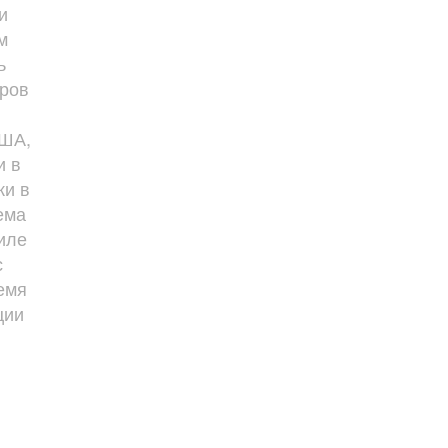
и
м
ь
ров
США,
и в
ки в
ема
иле
с
емя
ции